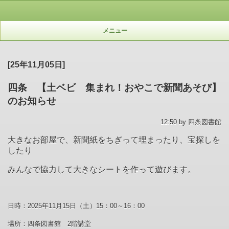
メニュー
[25年11月05日]
四条 【土ベビ 集まれ！おやこで新聞あそび】
のお知らせ
12:50 by 四条図書館
大きなお部屋で、新聞紙をちぎって埋まったり、宝探しを
したり
みんなで協力して大きなシートを作って遊びます。
日時：
2025
年
11
月
15
日（土）
15
：
00
～
16
：
00
場所：四条図書館
2
階講堂