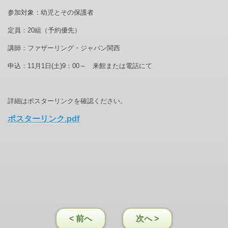
参加対象：幼児とその保護者
定員：
20
組（予約優先）
講師：ファザーリング・ジャパン関西
申込：
11
月
1
日
(
土
)9
：
00
～ 来館または電話にて
詳細はポスターリンクを確認ください。
ポスターリンク.pdf
< 前へ
次へ >