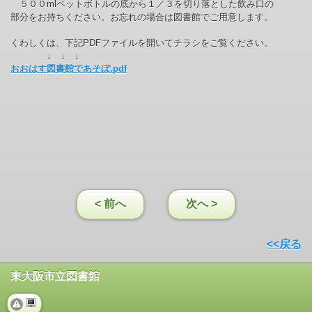
５００mlペットボトルの底から１／３を切り落とした飲み口の
部分をお持ちください。お忘れの場合は図書館でご用意します。
くわしくは、下記PDFファイルを開いてチラシをご
覧くだ
さい。
↓ ↓ ↓
おおはす図書館であそぼ.pdf
< 前へ
次へ >
<<戻る
東大阪市立図書館