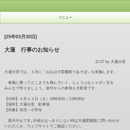
メニュー
[25年03月30日]
大蓮 行事のお知らせ
11:07 by 大蓮分室
大蓮分室では、４月に「おおはす図書館であそぼ」を実施します。
春風に乗ってどこまでも飛んでいく、じょうぶなシャボン玉を
みんなで作りましょう。途中からの参加も大歓迎です。
【
日時
】
４月１２日（土）
10時30分～11時30分
【場所】大蓮分室 駐車場
【
対象
】
幼児～小学生
雨天中止です｡天候がはっきりしない時は大蓮図書館に問い合わせ
いただくか、ウェブサイトでご確認ください。