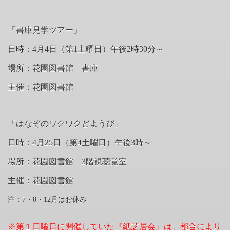
「書庫見学ツアー」
日時：4月4日（第
1
土曜日）午後
2
時
30
分～
場所：花園図書館 書庫
主催：花園図書館
「はなぞのワクワクどようび」
日時：4月25日（第
4
土曜日）午後
3
時～
場所：花園図書館
3
階視聴覚室
主催：花園図書館
注：
7
・
8
・
12
月はお休み
※第１日曜日に開催していた『紙芝居会』は、都合により