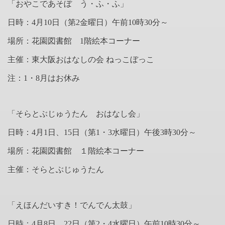
「おやこであそぼ う・ふ・ふ」
日時：4月10日（第
2
金曜日）午前
10
時
30
分～
場所：花園図書館
1
階絵本コーナー
主催：東大阪おはなしの会 ねっこぼっこ
注：
1
・
8
月はお休み
「そらとぶじゅうたん おはなし会」
日時：4月1日、15日（第
1
・
3
水曜日）午後
3
時
30
分～
場所：花園図書館 １階絵本コーナー
主催：そらとぶじゅうたん
「えほんだいすき！でんでん太鼓」
日時：4月8日、22日（第
2
・
4
水曜日）午前
10
時
30
分～