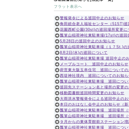
フラット表示へ
警報発令による巡回中止のお知らせ
角田総合老人福祉センター（51ST)
花園西町公園(30st)の巡回場所変更
瓢箪山稲荷神社東駐車場(17st)の巡
5月28日の巡回中止のお知らせ
瓢箪山稲荷神社東駐車場（１７St.)
8月2日(水)の巡回について
瓢箪山稲荷神社東駐車場 巡回中止の
メープルコート 巡回中止のお知らせ
府営東大阪玉串住宅 巡回についての
西堤神社境内 巡回についてのお知ら
瓢箪山稲荷神社東駐車場 巡回につい
巡回先ステーション名と場所の変更の
移動図書館巡回時間変更のお知らせ
大雨洪水警報発令による巡回中止のお
本日のおはなし会中止のお知らせ（新
瓢箪山稲荷神社東駐車場 巡回場所（位
瓢箪山稲荷神社東駐車場 巡回場所（
９月からの東体育館前ステーション増
瓢箪山稲荷神社東駐車場 巡回につい