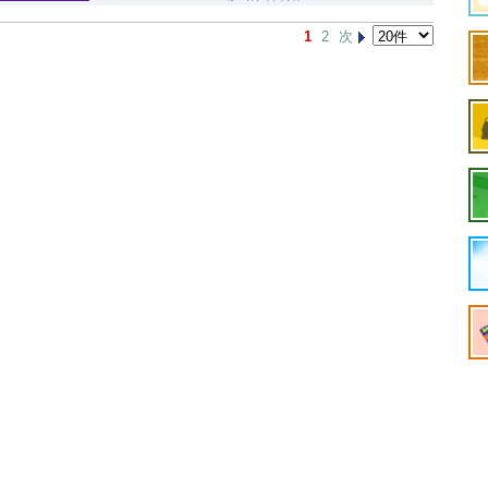
1
2
次