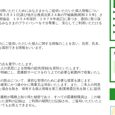
利用いただくために
みなさまからご提供いただいた個人情報につい
年３月３１日)
及び地方公務員法第３４条の守秘義務(昭和２５年)、さ
書館協会
１９５４年採択、１９７９年改訂)に基づき、適切に取り扱
るみなさまの
プライバシーを十分尊重し、安心してご利用いただける
にご提供いただいた個人に関する情報のことを言い、住所、
氏名、
を識別できる情報をいいます。
の点を遵守いたします。
人の意思による情報の提供(登録)を
原則といたします。
を明確にし、図書館サービスを行う上での
必要な範囲内で収集いたし
等の防止について、適切な管理のために
必要な措置を講じます。
、確実にかつ速やかに廃棄又は消去いたします。
また、ご本人の同意
た場合を除き、
保有する個人情報を第三者(業務委託先を除く)に提供
図書館が職務上知り得た秘密であり、すべての
図書館職員は、この秘
った資料の記録は、
ご利用の期間だけ記録され、ご返却いただいたと
いてもお答えできません。