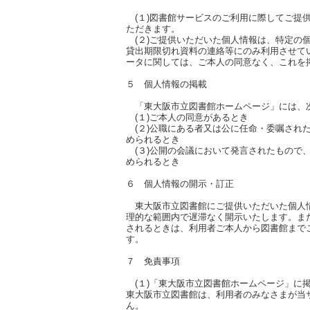
(１)図書館サービスのご利用に際してご提
ただきます。
(２)ご提供いただいた個人情報は、特定の
貸出期限切れ資料の連絡等にのみ利用させて
ータに関しては、ご本人の同意なく、
これを
５ 個人情報の掲載
「東大阪市立図書館ホームページ」には、
(１)ご本人の同意があるとき
(２)公職にある者又は公に任命・委嘱され
められるとき
(３)公開の会議において発言されたもので
められるとき
６ 個人情報の開示・訂正
東大阪市立図書館にご提供いただいた個人
理的な範囲内で遅滞なく開示いたします。ま
されるときは、利用者ご本人から
図書館まで
す。
７ 免責事項
(１)「東大阪市立図書館ホームページ」に
東大阪市立図書館は、利用者のみなさまが当
ん。