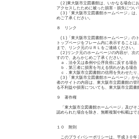
(２)東大阪市立図書館は、いかなる場合に
アクセスしたために被った損害・損失につい
(３)「東大阪市立図書館ホームページ」は
めご了承ください。
８ リンク
(１)「東大阪市立図書館ホームページ」の
トップページをフレーム内に表示することは
まで、リンク元のＵＲＬをご連絡くださ
(２)リンク元のホームページの内容が、次
すので、あらかじめご了承ください。
ａ．法令又は条例や公序良俗に反する場合
ｂ．第三者に損害を与える惧れがある場合
ｃ．東大阪市立図書館の信用を失わせたり
(３)「東大阪市立図書館ホームページ」か
者の
サイトの内容は、東大阪市立図書館の管
る不利益や損害についても、東大阪市立図書
９ 著作権
「東大阪市立図書館ホームページ」及びそ
認められた場合を除き、無断複製や転載はで
１０ 附則
このプライバシーポリシーは、平成３０年