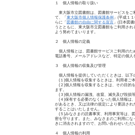
１ 個人情報の取り扱い
東大阪市立図書館は、図書館サービスをご
て、「
東大阪市個人情報保護条例
」(平成１１
らに「
図書館の自由に関する宣言
」(日本図
うとともに、東大阪市立図書館をご利用され
よう努めてまいります。
２ 個人情報の定義
個人情報とは、図書館サービスご利用のため
電話番号、メールアドレスなど、特定の個人
３ 個人情報の収集及び管理
個人情報を提供していただくときは、
以下
(１)個人情報を収集するときは、利用者ご本
(２)個人情報を収集するときは、その目的
ます。
(３)個人情報の漏洩、改竄、滅失及び毀損
(４)保有する必要のなくなった個人情報は
があるとき、又は法律の規定により要請され
することはいたしません。
(５)みなさまの読書事実、利用事実等は、
密を守ります。また、みなさまのご利用にな
きに消去されますので、お問い合わせ
いただ
４ 個人情報の利用