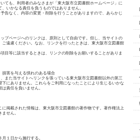
おいても、利用者のみなさまが「東大阪市立図書館
ホームページ」に
て、いかなる責任を
負うものではありません。
、予告なく、内容の変更・削除を行うことが
ありますので、あらかじ
トップページへのリンクは、原則として自由です。
但し、当サイトの
、ご遠慮ください。
なお、リンクを行ったときは、東大阪市立図書館
い。
の項目等に該当するときは、リンクの削除を
お願いすることがありま
、損害を与える惧れのある場合
ら、また当サイトへリンクを張っている東大阪市立図書館以外の第三
理下にありません。これらをご利用になったことにより
生じるいかな
館は責任を負いません。
こに掲載された情報は、東大阪市立図書館の
著作物です。著作権法上
きません。
３月１日から施行する。