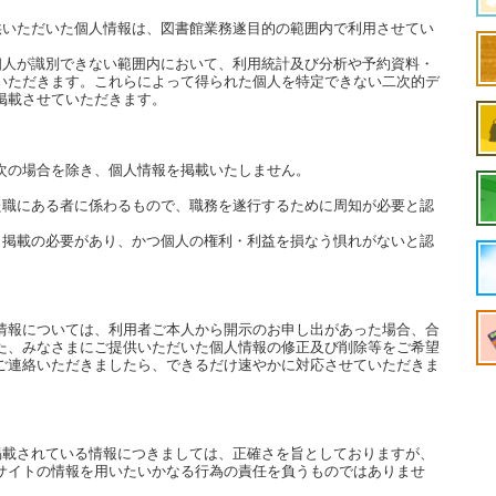
供いただいた個人情報は、図書館業務遂
目的の範囲内で利用させてい
個人が識別できない範囲内において、利用統計
及び分析や予約資料・
いただきます。
これらによって得られた個人を特定できない二次的デ
掲載させていただきます。
次の場合を除き、個人情報を掲載いたしません。
た職にある者に係わるもので、職務を遂行するために
周知が必要と認
、掲載の必要があり、かつ個人の権利・利益を損なう
惧れがないと認
情報については、利用者ご本人から
開示のお申し出があった場合、合
た、みなさまに
ご提供いただいた個人情報の修正及び削除等をご希望
ご連絡いただきましたら、できるだけ速やかに対応させていただきま
掲載されている情報につきましては、
正確さを旨としておりますが、
サイトの
情報を用いたいかなる行為の責任を負うものではありませ