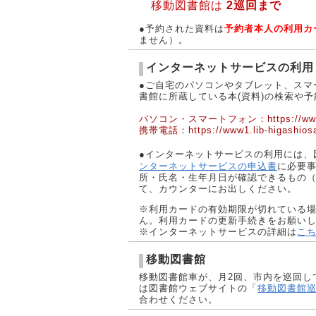
移動図書館は
2巡回まで
●予約された資料は
予約者本人の利用カ
ません）。
インターネットサービスの利用
●ご自宅のパソコンやタブレット、スマー
書館に所蔵している本(資料)の検索や予
パソコン・スマートフォン：
https://ww
携帯電話：https://www1.lib-higashiosak
●インターネットサービスの利用には、
ンターネットサービスの申込書
に必要
所・氏名・生年月日が確認できるもの
て、カウンターにお出しください。
※利用カードの有効期限が切れている
ん。利用カードの更新手続きをお願い
※インターネットサービスの詳細は
こ
移動図書館
移動図書館車が、月2回、市内を巡回し
は図書館ウェブサイトの「
移動図書館
合わせください。