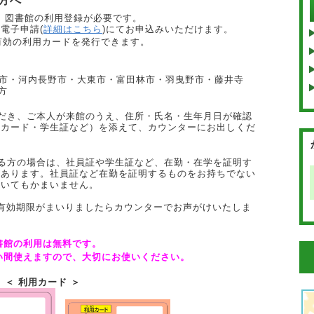
方へ
、図書館の利用登録が必要です。
電子申請(
詳細はこちら
)にてお申込みいただけます。
有効の利用カードを発行できます。
市・
河内長野市・
大東市・
富田林市・羽曳野市・藤井寺
方
だき、ご本人が来館のうえ、住所・氏名・生年月日が確認
ーカード・学生証など）を添えて、カウンターにお出しくだ
る方の場合は、社員証や学生証など、在勤・在学を証明す
があります。社員証など在勤を証明するものをお持ちでない
だいてもかまいません。
有効期限がまいりましたらカウンターでお声がけいたしま
。
書館の利用は無料です。
い間使えますので、大切にお使いください。
＜ 利用カード ＞