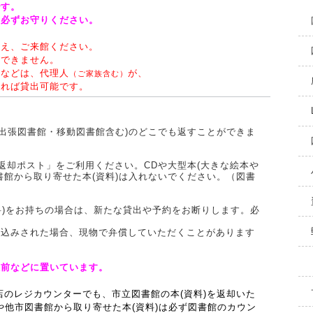
です。
は必ずお守りください。
うえ、ご来館ください。
ができません。
合などは、代理人
が、
（ご家族含む）
れば貸出可能です。
(出張図書館・移動図書館含む)のどこでも返すことができま
返却ポスト」をご利用ください。CDや大型本(大きな絵本や
書館から取り寄せた本(資料)は入れないでください。（図書
資料)をお持ちの場合は、新たな貸出や予約をお断りします。必
き込みされた場合、現物で弁償していただくことがあります
駅前などに置いています。
店のレジカウンターでも、市立図書館の本(資料)を返却いた
や他市図書館から取り寄せた本(資料)は必ず
図書館のカウン