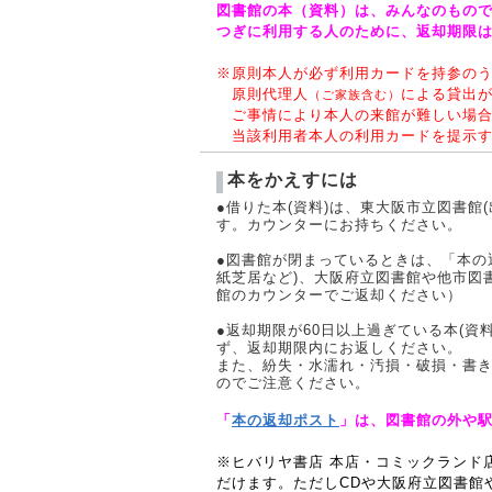
図書館の本（資料）は、みんなのもの
つぎに利用する人のために、返却期限
※原則本人が必ず利用カードを持参の
原則代理人
による貸出
（ご家族含む）
ご
事情により本人の来館が難しい場
当該利用者本人の利用カードを提示す
本をかえすには
●借りた本(資料)は、東大阪市立図書館
す。カウンターにお持ちください。
●図書館が閉まっているときは、「本の
紙芝居など)、大阪府立図書館や他市図
館のカウンターでご返却ください）
●返却期限が60日以上過ぎている本(
ず、返却期限内にお返しください。
また、紛失・水濡れ・汚損・破損・書
のでご注意ください。
「
本の返却ポスト
」は、図書館の外や
※ヒバリヤ書店 本店・コミックランド
だけます。ただしCDや大阪府立図書館