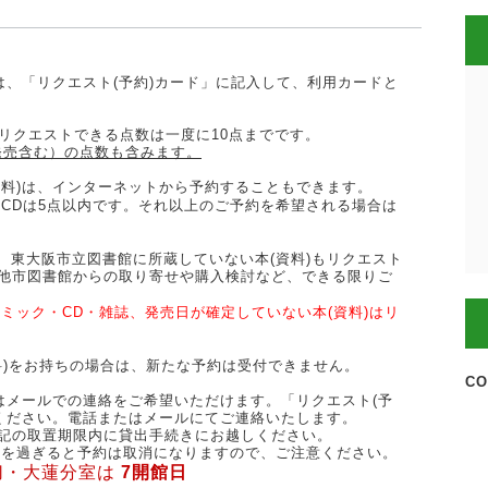
は、「リクエスト(予約)カード」に記入して、利用カードと
。
リクエストできる点数は一度に10点までです。
発売含む）の点数も含みます。
資料)は、インターネットから予約することもできます。
CDは5点以内です。それ以上のご予約を希望される場合は
、東大阪市立図書館に所蔵していない本(資料)もリクエスト
や他市図書館からの取り寄せや購入検討など、できる限りご
ミック・CD・雑誌、発売日が確定していない本(資料)はリ
料)をお持ちの場合は、新たな予約は受付できません。
CO
たはメールでの連絡をご希望いただけます。「リクエスト(予
ください。電話またはメールにてご連絡いたします。
下記の取置期限内に貸出手続きにお越しください。
限を過ぎると予約は取消になりますので、ご注意ください。
切・大蓮分室は
7
開館日