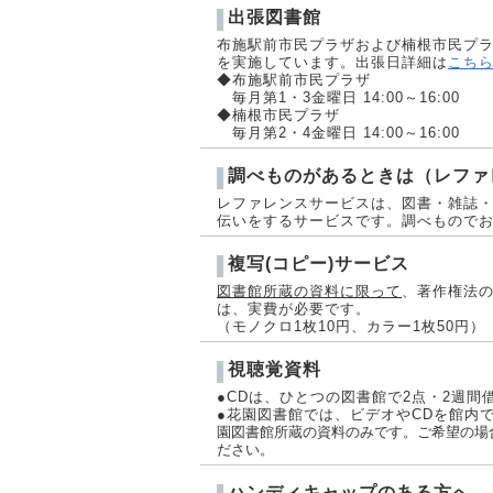
出張図書館
布施駅前市民プラザおよび楠根市民プラ
を実施しています。出張日詳細は
こち
◆布施駅前市民プラザ
毎月第1・3金曜日 14:00～16:00
◆楠根市民プラザ
毎月第2・4金曜日 14:00～16:00
調べものがあるときは（レファ
レファレンスサービスは、図書・雑誌
伝いをするサービスです。調べもので
複写(コピー)サービス
図書館所蔵の資料に限って
、著作権法の
は、実費が必要です。
（モノクロ1枚10円、カラー1枚50円）
視聴覚資料
●CDは、ひとつの図書館で2点・2週間
●花園図書館では、ビデオやCDを館内
園図書館所蔵の資料のみです。ご希望の場
ださい。
ハンディキャップのある方へ