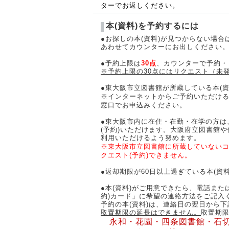
ターでお返しください。
本(資料)を予約するには
●お探しの本(資料)が見つからない場合
あわせてカウンターにお出しください
●予約上限は
30点
、カウンターで予約・
※予約上限の30点にはリクエスト（未
●東大阪市立図書館が所蔵している本(
※インターネットからご予約いただける
窓口でお申込みください。
●東大阪市内に在住・在勤・在学の方は
(予約)いただけます。大阪府立図書館
利用いただけるよう努めます。
※東大阪市立図書館に所蔵していないコ
クエスト(予約)できません。
●返却期限が60日以上過ぎている本(資
●本(資料)がご用意できたら、電話ま
約)カード」に希望の連絡方法をご記入
予約の本(資料)は、連絡日の翌日から
取置期限の延長はできません。
取置期
永和・花園・四条図書館・石