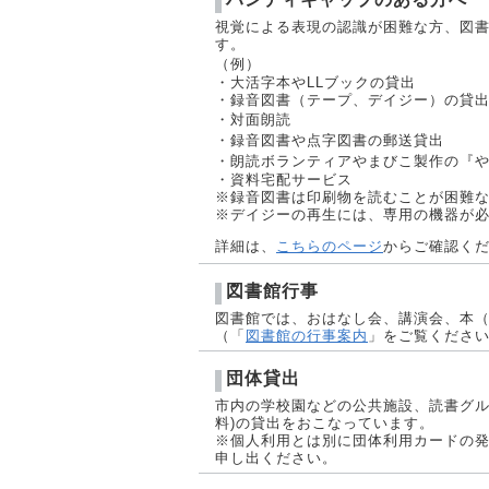
視覚による表現の認識が困難な方、図
す。
（例）
・大活字本やLLブックの貸出
・録音図書（テープ、デイジー）の貸
・対面朗読
・録音図書や点字図書の郵送貸出
・朗読ボランティアやまびこ製作の『
・資料宅配サービス
※録音図書は印刷物を読むことが困難
※デイジーの再生には、専用の機器が
詳細は、
こちらのページ
からご確認く
図書館行事
図書館では、おはなし会、講演会、本
（「
図書館の行事案内
」をご覧くださ
団体貸出
市内の学校園などの公共施設、読書グル
料)の貸出をおこなっています。
※個人利用とは別に団体利用カードの
申し出ください。