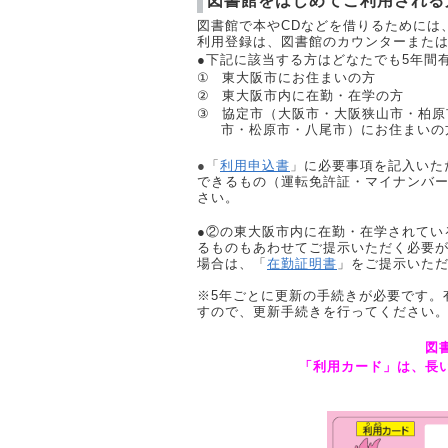
図書館をはじめてご利用される
図書館で本や
CD
などを借りるためには
利用登録は、図書館のカウンターまたは
●下記に該当する方はどなたでも5年間
①
東大阪市にお住まいの方
②
東大阪市内に在勤・在学の方
③
協定市（大阪市・大阪狭山市・
柏原
市・松原市・
八尾市
）にお住まいの
●「
利用申込書
」
に必要事項を記入いた
できるもの（運転免許証・マイナンバ
さい。
●②の東大阪市内に在勤・在学されてい
るものもあわせてご提示いただく必要
場合は、「
在勤証明書
」をご提示いた
※
5
年ごとに更新の手続きが必要です。
すので、更新手続きを行ってください
図
「利用カード」は、長