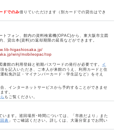
ードでのみ
借りていただけます（別カードでの貸出はでき
トフォン、館内の資料検索機(OPAC)から、東大阪市立図
約、貸出本(資料)の返却期限の延長などができます。
w.lib-higashiosaka.jp/
a.jp/winj/mobileopac/top
図書館の利用登録と初期パスワードの発行が必要です。
イ
事項を記入いただき、ご本人が来館のうえ、利用カードと住
（運転免許証・マイナンバーカード・学生証など）をそえ
場合、インターネットサービスから予約することができませ
します。
ちら
もご覧ください。
ています。巡回場所･時間については、「市政だより」また
巡回表
」でご確認ください。詳しくは、大蓮分室までお問い