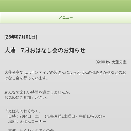
メニュー
[26年07月01日]
大蓮 7月おはなし会のお知らせ
09:00 by 大蓮分室
大蓮分室ではボランティアの皆さんによるえほんの読みきかせなどのお
はなし会を行っています。
みんなで楽しい時間を過ごしませんか。
お気軽にご参加ください。
「えほんでわくわく」
日時：7
月4日（土）
（※毎月第
1
土曜日）
午前
10
時
30
分～
場所：えほんコーナー
主催：わくわくえほんの会