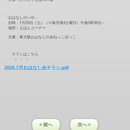
「おはなしのへや」
日時：7
月25
日（土）
（※毎月第
4
土曜日）
午後
2
時
30
分～
場所：えほんコーナー
主催：東大阪おはなしの会
ねっこぼっこ
チラシはこちら
↓ ↓ ↓
2026.7月おはなし会チラシ.pdf
< 前へ
次へ >