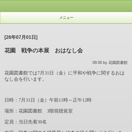
メニュー
[26年07月01日]
花園 戦争の本展 おはなし会
09:00 by 花園図書館
花園図書館では7月31日（金）に平和や戦争に関するおは
なし会を行います。
日時：7月31日（
金
）午前11時～正午12時
場所：花園図書館
3
階視聴覚室
定員：当日先着
30
名