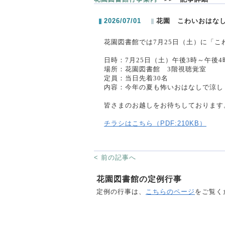
2026/07/01
花園 こわいおはな
花園図書館では7月25日（土）に「
日時：7月25日（
土
）午後3時～午後4
場所：花園図書館
3
階視聴覚室
定員：当日先着
30
名
内容：
今年の夏も怖いおはなしで涼し
皆さまのお越しをお待ちしております
チラシはこちら（PDF:210KB）
< 前の記事へ
花園図書館の定例行事
定例の行事は、
こちらのページ
をご覧く