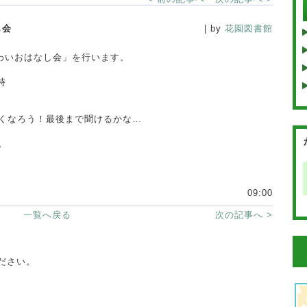
し会
| by
花園図書館
こわいおはなし会」を行います。
時
くなろう！
最後まで聞けるかな…
。
09:00
一覧へ戻る
次の記事へ >
ださい。