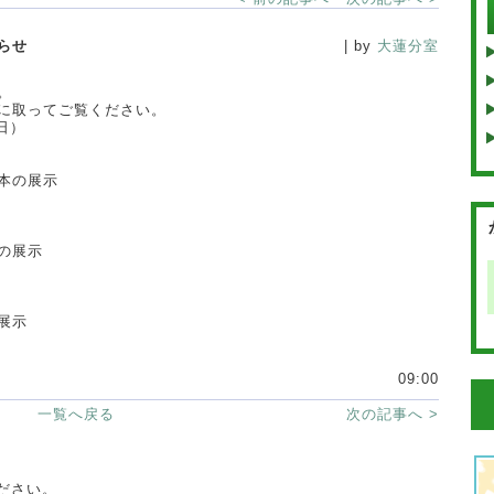
らせ
| by
大蓮分室
。
に取ってご覧ください。
日）
本の展示
の展示
展示
09:00
一覧へ戻る
次の記事へ >
ださい。