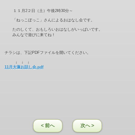
１１
月
2２
日（土）午後
2
時
30
分～
「ねっこぼっこ」さんによるおはなし会です。
たのしくて、おもしろいおはなしがいっぱいです。
みんなで遊びに来てね！
チラシは、下記
PDF
ファイルを開いてください。
↓ ↓ ↓
11月大蓮お話し会.pdf
< 前へ
次へ >